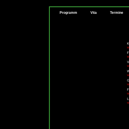
Programm
Vita
Termine
K
w
F
w
V
w
W
w
G
w
F
w
L
w